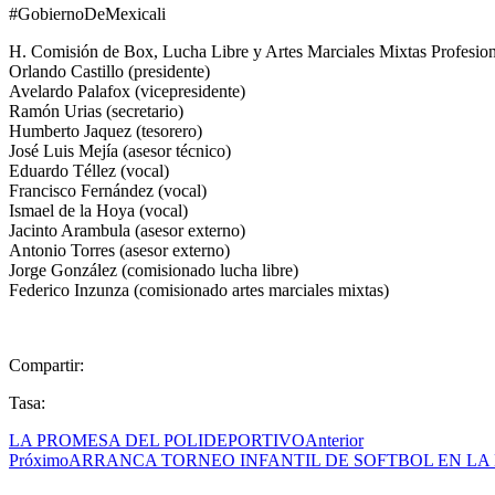
#GobiernoDeMexicali
H. Comisión de Box, Lucha Libre y Artes Marciales Mixtas Profesion
Orlando Castillo (presidente)
Avelardo Palafox (vicepresidente)
Ramón Urias (secretario)
Humberto Jaquez (tesorero)
José Luis Mejía (asesor técnico)
Eduardo Téllez (vocal)
Francisco Fernández (vocal)
Ismael de la Hoya (vocal)
Jacinto Arambula (asesor externo)
Antonio Torres (asesor externo)
Jorge González (comisionado lucha libre)
Federico Inzunza (comisionado artes marciales mixtas)
Compartir:
Tasa:
LA PROMESA DEL POLIDEPORTIVO
Anterior
Próximo
ARRANCA TORNEO INFANTIL DE SOFTBOL EN LA