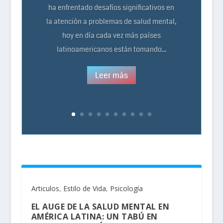
ha enfrentado desafíos significativos en
la atención a problemas de salud mental,
hoy en día cada vez más países
latinoamericanos están tomando...
Leer más
Articulos
,
Estilo de Vida
,
Psicología
EL AUGE DE LA SALUD MENTAL EN
AMÉRICA LATINA: UN TABÚ EN