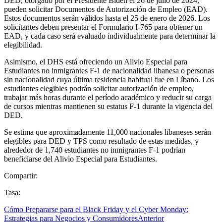
DED, otorgado por el Presidente Biden el 26 de julio de 2024,
pueden solicitar Documentos de Autorización de Empleo (EAD).
Estos documentos serán válidos hasta el 25 de enero de 2026. Los
solicitantes deben presentar el Formulario I-765 para obtener un
EAD, y cada caso será evaluado individualmente para determinar la
elegibilidad.
Asimismo, el DHS está ofreciendo un Alivio Especial para
Estudiantes no inmigrantes F-1 de nacionalidad libanesa o personas
sin nacionalidad cuya última residencia habitual fue en Líbano. Los
estudiantes elegibles podrán solicitar autorización de empleo,
trabajar más horas durante el período académico y reducir su carga
de cursos mientras mantienen su estatus F-1 durante la vigencia del
DED.
Se estima que aproximadamente 11,000 nacionales libaneses serán
elegibles para DED y TPS como resultado de estas medidas, y
alrededor de 1,740 estudiantes no inmigrantes F-1 podrían
beneficiarse del Alivio Especial para Estudiantes.
Compartir:
Tasa:
Cómo Prepararse para el Black Friday y el Cyber Monday:
Estrategias para Negocios y Consumidores
Anterior