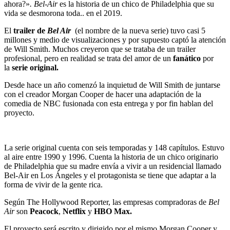
ahora?»
. Bel-Air
es la historia de un chico de Philadelphia que su
vida se desmorona toda.. en el 2019.
El
trailer de
Bel Air
(el nombre de la nueva serie) tuvo casi 5
millones y medio de visualizaciones y por supuesto captó la atención
de Will Smith. Muchos creyeron que se trataba de un trailer
profesional, pero en realidad se trata del amor de un
fanático
por
la
serie original.
Desde hace un año comenzó la inquietud de Will Smith de juntarse
con el creador Morgan Cooper de hacer una adaptación de la
comedia de NBC fusionada con esta entrega y por fin hablan del
proyecto.
La serie original cuenta con seis temporadas y 148 capítulos. Estuvo
al aire entre 1990 y 1996. Cuenta la historia de un chico originario
de Philadelphia que su madre envía a vivir a un residencial llamado
Bel-Air en Los Ángeles y el protagonista se tiene que adaptar a la
forma de vivir de la gente rica.
Según The Hollywood Reporter, las empresas compradoras de
Bel
Air
son
Peacock
,
Netflix
y
HBO Max.
El proyecto será escrito y dirigido por el mismo Morgan Cooper y