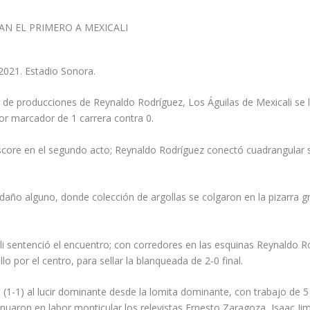
2021. Estadio Sonora.
de producciones de Reynaldo Rodríguez, Los Águilas de Mexicali se lle
or marcador de 1 carrera contra 0.
core en el segundo acto; Reynaldo Rodríguez conectó cuadrangular soli
año alguno, donde colección de argollas se colgaron en la pizarra gra
i sentenció el encuentro; con corredores en las esquinas Reynaldo R
llo por el centro, para sellar la blanqueada de 2-0 final.
 (1-1) al lucir dominante desde la lomita dominante, con trabajo de 5
inuaron en labor monticular los relevistas Ernesto Zaragoza, Isaac Ji