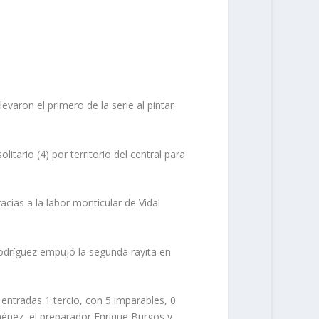
varon el primero de la serie al pintar
tario (4) por territorio del central para
cias a la labor monticular de Vidal
odríguez empujó la segunda rayita en
 entradas 1 tercio, con 5 imparables, 0
ménez, el preparador Enrique Burgos y