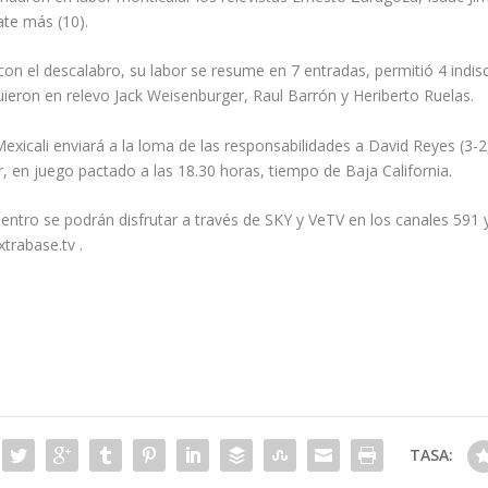
te más (10).
on el descalabro, su labor se resume en 7 entradas, permitió 4 indiscu
uieron en relevo Jack Weisenburger, Raul Barrón y Heriberto Ruelas.
exicali enviará a la loma de las responsabilidades a David Reyes (3-
r, en juego pactado a las 18.30 horas, tiempo de Baja California.
tro se podrán disfrutar a través de SKY y VeTV en los canales 591 y
trabase.tv .
TASA: