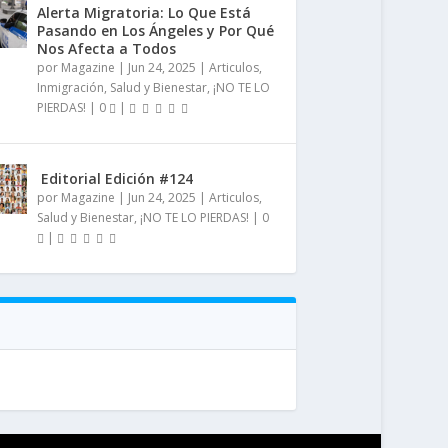
Alerta Migratoria: Lo Que Está
Pasando en Los Ángeles y Por Qué
Nos Afecta a Todos
por
Magazine
|
Jun 24, 2025
|
Articulos
,
Inmigración
,
Salud y Bienestar
,
¡NO TE LO
PIERDAS!
|
0
|
️ Editorial Edición #124
por
Magazine
|
Jun 24, 2025
|
Articulos
,
Salud y Bienestar
,
¡NO TE LO PIERDAS!
|
0
|