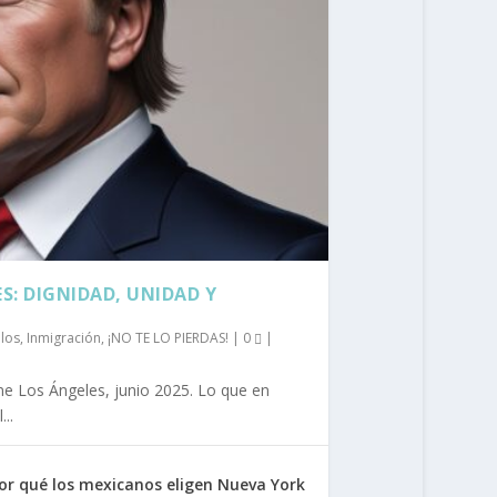
S: DIGNIDAD, UNIDAD Y
ulos
,
Inmigración
,
¡NO TE LO PIERDAS!
|
0
|
e Los Ángeles, junio 2025. Lo que en
..
 Por qué los mexicanos eligen Nueva York