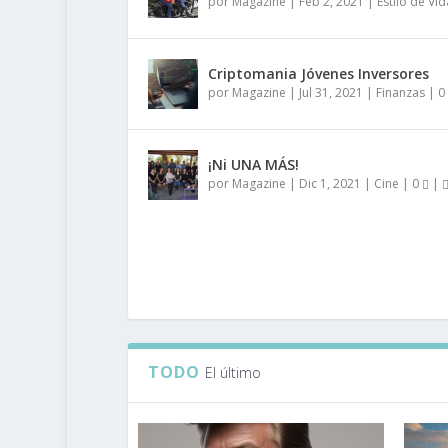
por
Magazine
|
Feb 2, 2021
|
Estilo de Vid
Criptomania Jóvenes Inversores
por
Magazine
|
Jul 31, 2021
|
Finanzas
|
0
¡Ni UNA MÁS!
por
Magazine
|
Dic 1, 2021
|
Cine
|
0
|
TODO
El último