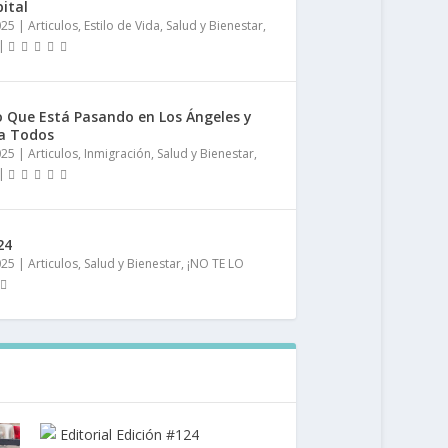
ital
025
|
Articulos
,
Estilo de Vida
,
Salud y Bienestar
,
|
o Que Está Pasando en Los Ángeles y
 a Todos
025
|
Articulos
,
Inmigración
,
Salud y Bienestar
,
|
24
025
|
Articulos
,
Salud y Bienestar
,
¡NO TE LO