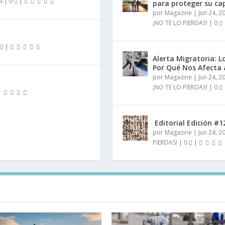
a
|
0
|
para proteger su cap
por
Magazine
|
Jun 24, 2
¡NO TE LO PIERDAS!
|
0
|
Alerta Migratoria: L
Por Qué Nos Afecta
por
Magazine
|
Jun 24, 2
¡NO TE LO PIERDAS!
|
0
️ Editorial Edición #1
por
Magazine
|
Jun 24, 2
PIERDAS!
|
0
|