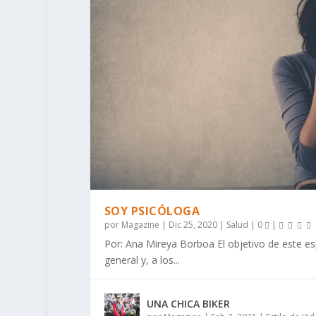
SOY PSICÓLOGA
por
Magazine
|
Dic 25, 2020
|
Salud
|
0
|
Por: Ana Mireya Borboa El objetivo de este esp
general y, a los...
UNA CHICA BIKER