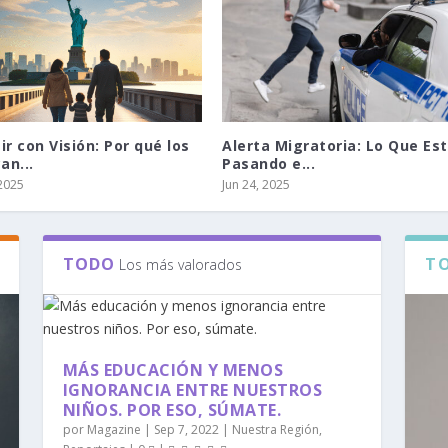
ir con Visión: Por qué los
Alerta Migratoria: Lo Que Es
an...
Pasando e...
 2025
Jun 24, 2025
TODO
T
Los más valorados
MÁS EDUCACIÓN Y MENOS
IGNORANCIA ENTRE NUESTROS
NIÑOS. POR ESO, SÚMATE.
por
Magazine
|
Sep 7, 2022
|
Nuestra Región
,