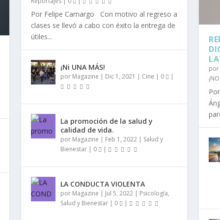
Reportajes
|
0
|
Por Felipe Camargo Con motivo al regreso a
clases se llevó a cabo con éxito la entrega de
útiles...
RE
DI
LA
¡Ni UNA MÁS!
po
por
Magazine
|
Dic 1, 2021
|
Cine
|
0
|
¡NO
Por
Áng
par
La promoción de la salud y
calidad de vida.
por
Magazine
|
Feb 1, 2022
|
Salud y
Bienestar
|
0
|
LA CONDUCTA VIOLENTA
por
Magazine
|
Jul 5, 2022
|
Psicología
,
Salud y Bienestar
|
0
|