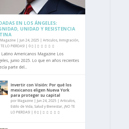
DADAS EN LOS ÁNGELES:
GNIDAD, UNIDAD Y RESISTENCIA
TINA
r
Magazine
|
Jun 24, 2025
|
Articulos
,
Inmigración
,
 TE LO PIERDAS!
|
0
|
 Latino Americanos Magazine Los
eles, junio 2025. Lo que en años recientes
ecía parte del...
Invertir con Visión: Por qué los
mexicanos eligen Nueva York
para proteger su capital
por
Magazine
|
Jun 24, 2025
|
Articulos
,
Estilo de Vida
,
Salud y Bienestar
,
¡NO TE
LO PIERDAS!
|
0
|