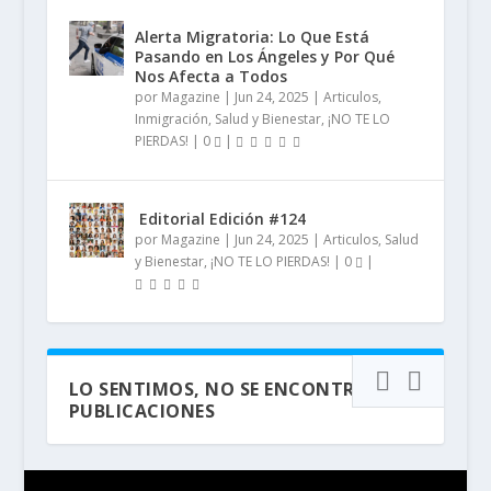
Alerta Migratoria: Lo Que Está
Pasando en Los Ángeles y Por Qué
Nos Afecta a Todos
por
Magazine
|
Jun 24, 2025
|
Articulos
,
Inmigración
,
Salud y Bienestar
,
¡NO TE LO
PIERDAS!
|
0
|
️ Editorial Edición #124
por
Magazine
|
Jun 24, 2025
|
Articulos
,
Salud
y Bienestar
,
¡NO TE LO PIERDAS!
|
0
|
LO SENTIMOS, NO SE ENCONTRARON
PUBLICACIONES