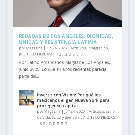
REDADAS EN LOS ÁNGELES: DIGNIDAD,
UNIDAD Y RESISTENCIA LATINA
por
Magazine
|
Jun 24, 2025
|
Articulos
,
Inmigración
,
¡NO TE LO PIERDAS!
|
0
|
Por Latino Americanos Magazine Los Ángeles,
junio 2025. Lo que en años recientes parecía
parte del...
Invertir con Visión: Por qué los
mexicanos eligen Nueva York para
proteger su capital
por
Magazine
|
Jun 24, 2025
|
Articulos
,
Estilo
de Vida
,
Salud y Bienestar
,
¡NO TE LO PIERDAS!
|
0
|