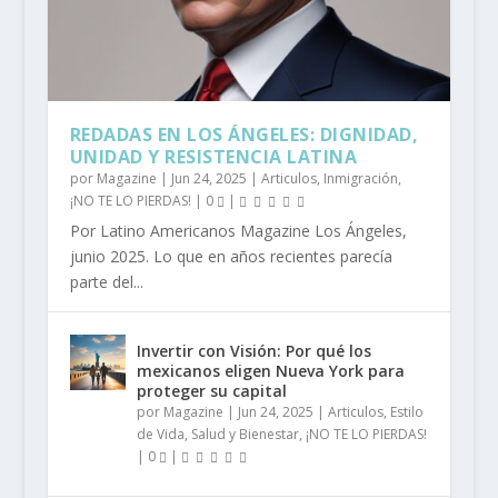
REDADAS EN LOS ÁNGELES: DIGNIDAD,
UNIDAD Y RESISTENCIA LATINA
por
Magazine
|
Jun 24, 2025
|
Articulos
,
Inmigración
,
¡NO TE LO PIERDAS!
|
0
|
Por Latino Americanos Magazine Los Ángeles,
junio 2025. Lo que en años recientes parecía
parte del...
Invertir con Visión: Por qué los
mexicanos eligen Nueva York para
proteger su capital
por
Magazine
|
Jun 24, 2025
|
Articulos
,
Estilo
de Vida
,
Salud y Bienestar
,
¡NO TE LO PIERDAS!
|
0
|