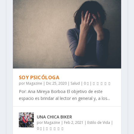
SOY PSICÓLOGA
por
Magazine
|
Dic 25, 2020
|
Salud
|
0
|
Por: Ana Mireya Borboa El objetivo de este
espacio es brindar al lector en general y, a los...
UNA CHICA BIKER
por
Magazine
|
Feb 2, 2021
|
Estilo de Vida
|
0
|